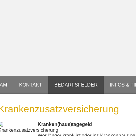
EAM
KONTAKT
BEDARFSFELDER
INFOS & T
Kranken­zusatz­ver­si­che­rung
Kranken(haus)tagegeld
Wer länger krank ist oder ins Krankenhaus m