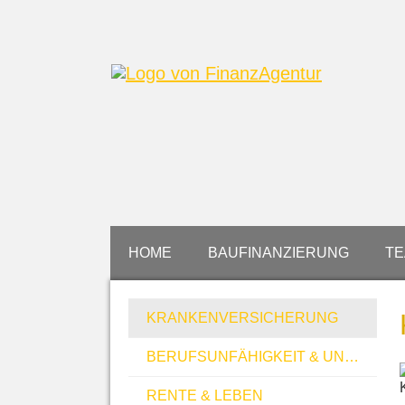
HOME
BAUFINANZIERUNG
T
KRANKEN­VER­SI­CHE­RUNG
BERUFSUNFÄHIGKEIT & UNFALL
RENTE & LEBEN