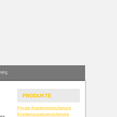
IPPS
PRODUKTE
Private Kranken­ver­si­che­rung
Kranken­zusatz­ver­si­che­rung
uss,