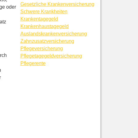
Gesetzliche Kranken­ver­si­che­rung
ige oder
Schwe­re Krank­hei­ten
Krankentagegeld
atz
Krankenhaustagegeld
Auslandskrankenversicherung
Zahn­zu­satz­ver­si­che­rung
Pflege­ver­si­che­rung
rch
Pflegetagegeldversicherung
Pfle­ge­ren­te
m
r