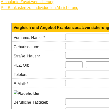
·
Ambulante Zusatzversicherung
·
Per Baukasten zur individuellen Absicherung
Vergleich und Angebot Kranken­zusatz­ver­si­che­run
Vorname, Name: *
Geburts­datum:
Straße, Hausnr.:
PLZ, Ort:
Telefon:
E-Mail: *
Berufliche Tätigkeit: