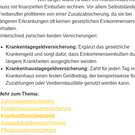
muss mit finanziellen Einbußen rechnen. Vor allem Selbstständ
Freiberufler profitieren von einer Zusatzabsicherung, da sie bei
längeren Erkrankungen oft keinen gesetzlichen Einkommensers
erhalten.
Unterschied zwischen beiden Versicherungen:
Krankentagegeldversicherung:
Ergänzt das gesetzliche
Krankengeld und sorgt dafür, dass Einkommenseinbußen du
längere Krank­hei­ten ausgeglichen werden
Krankenhaustagegeldversicherung:
Zahlt für jeden Tag i
Krankenhaus einen festen Geldbetrag, der beispielsweise fü
Zuzahlungen oder Verdienstausfälle genutzt werden kann.
Mehr zum Thema:
·
Zahn­zu­satz­ver­si­che­rung
·
Krankenhauszusatzversicherung
·
Kranken(haus)tagegeld
·
Auslandskrankenversicherung
·
Pflegezusatzversicherung