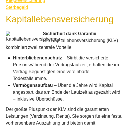
Pflege­ver­si­che­rung
Ster­be­geld
Ka­pi­tal­le­bens­ver­si­che­rung
Sicherheit dank Garantie
Die Ka­pi­tal­le­bens­ver­si­che­rung (KLV)
kombiniert zwei zentrale Vorteile:
Hinterbliebenenschutz
– Stirbt die versicherte
Person während der Vertragslaufzeit, erhalten die im
Vertrag Begünstigten eine vereinbarte
Todesfallsumme.
Vermögensaufbau
– Über die Jahre wird Kapital
angespart, das am Ende der Laufzeit ausgezahlt wird
– inklusive Überschüsse.
Der größte Pluspunkt der KLV sind die garantierten
Leistungen (Verzinsung, Rente). Sie sorgen für eine feste,
vorhersehbare Auszahlung und bieten damit