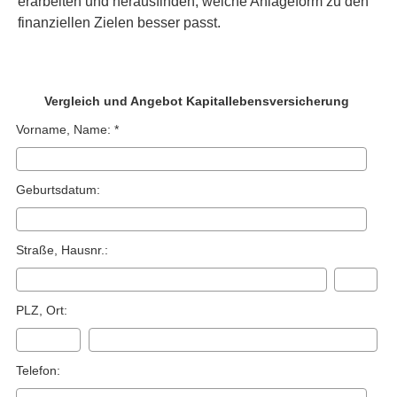
erarbeiten und herausfinden, welche Anlageform zu den
finanziellen Zielen besser passt.
Vergleich und Angebot Ka­pi­tal­le­bens­ver­si­che­rung
Vorname, Name: *
Geburts­datum:
Straße, Hausnr.:
PLZ, Ort:
Telefon: