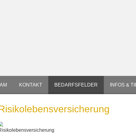
EAM
KONTAKT
BEDARFSFELDER
INFOS & T
Risiko­lebens­ver­si­che­rung