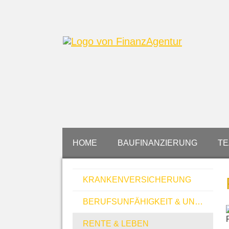
HOME
BAUFINANZIERUNG
T
KRANKEN­VER­SI­CHE­RUNG
BERUFSUNFÄHIGKEIT & UNFALL
RENTE & LEBEN