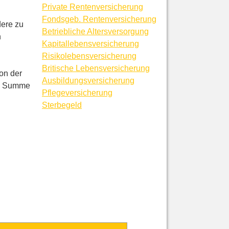
Private Rentenversicherung
Fondsgeb. Rentenversicherung
dere zu
Betriebliche Altersversorgung
n
Ka­pi­tal­le­bens­ver­si­che­rung
Risiko­lebens­ver­si­che­rung
Britische Lebensversicherung
on der
Aus­bil­dungs­ver­si­che­rung
te Summe
Pflege­ver­si­che­rung
Ster­be­geld