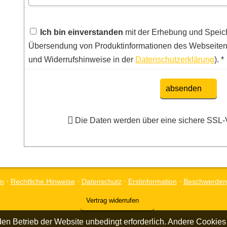
Ich bin einverstanden
mit der Erhebung und Speic
Übersendung von Produktinformationen des Webseitenb
und Widerrufshinweise in der
Datenschutzerklärung
). *
absenden
Die Daten werden über eine sichere SSL-
·
·
·
·
m
Rechtliche Hinweise
Datenschutz
Erstinformation
Beschwerden
Vertrag widerrufen
en Betrieb der Website unbedingt erforderlich. Andere Cookies