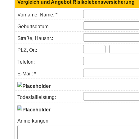
Vergleich und Angebot Risiko­lebens­ver­si­che­rung
Vorname, Name: *
Geburts­datum:
Straße, Hausnr.:
PLZ, Ort:
Telefon:
E-Mail: *
Todesfallleistung:
Anmerkungen